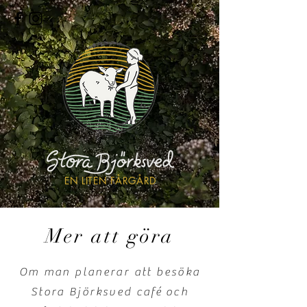
EN LITEN FÅRGÅRD
Mer att göra
Om man planerar att besöka
Stora Björksved
café
och