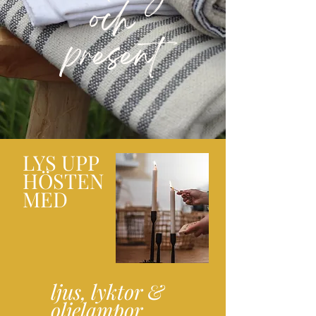
och
present
LYS UPP
HÖSTEN
MED
ljus, lyktor &
oljelampor