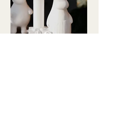
Dop
Student
Bröllop